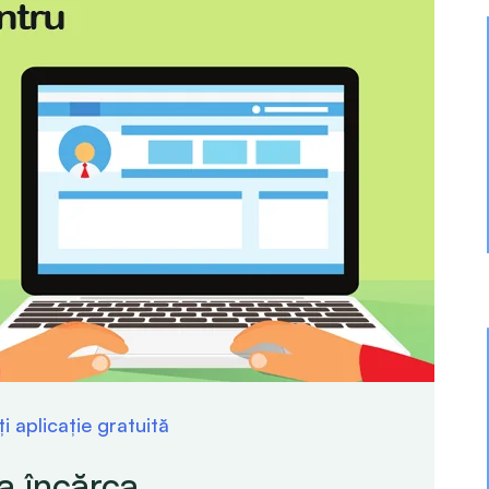
i aplicație gratuită
a încărca