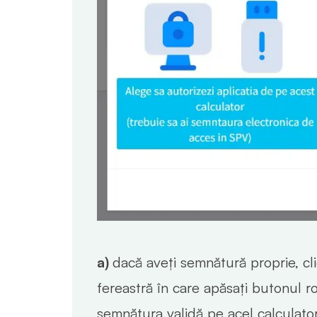
a)
dacă aveți semnătură proprie, cl
fereastră în care apăsați butonul 
semnătura validă pe acel calculato