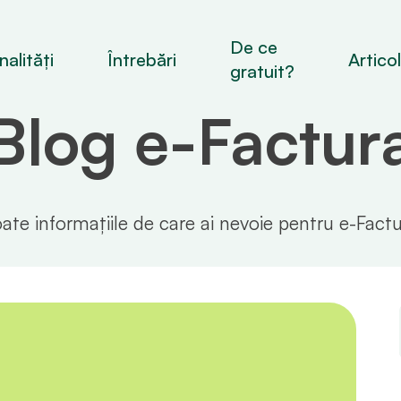
De ce
alități
Întrebări
Artico
gratuit?
Blog e-Factur
ate informațiile de care ai nevoie pentru e-Fact