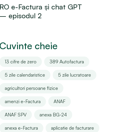
RO e-Factura și chat GPT
– episodul 2
Cuvinte cheie
13 cifre de zero
389 Autofactura
5 zile calendaristice
5 zile lucratoare
agricultori persoane fizice
amenzi e-Factura
ANAF
ANAF SPV
anexa BG-24
anexa e-Factura
aplicatie de facturare