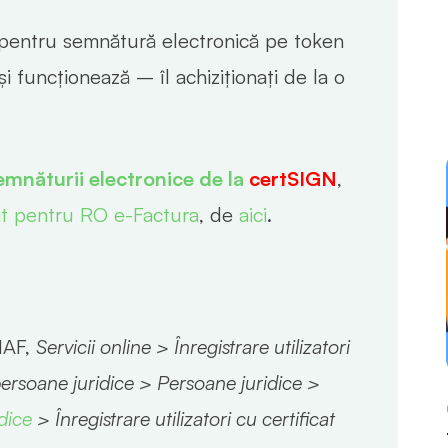
cat pentru semnătură electronică pe token
i funcționează – îl achiziționați de la o
mnăturii electronice de la
certSIGN
,
it pentru RO e-Factura
, de
aici
.
NAF,
Servicii online > Înregistrare utilizatori
 persoane juridice > Persoane juridice >
idice
> Înregistrare utilizatori cu certificat