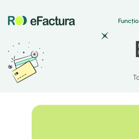
Funcțion
To