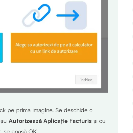
ick pe prima imagine. Se deschide o
roșu
Autorizează Aplicație Facturis
și cu
r, se apasă OK.