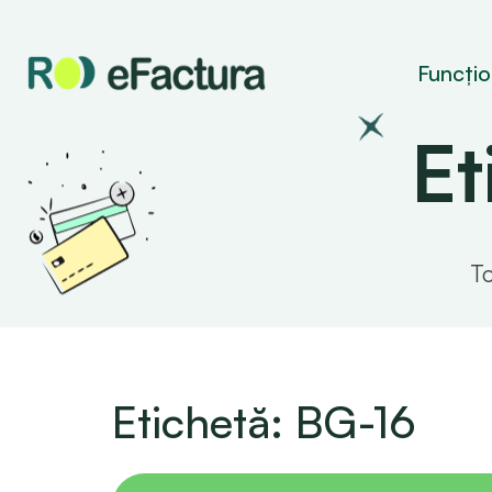
Funcțion
Et
To
Etichetă: BG-16