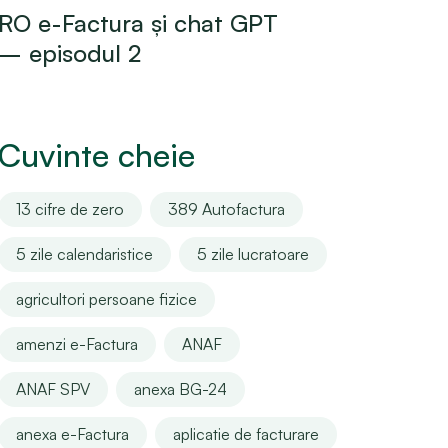
RO e-Factura și chat GPT
– episodul 2
Cuvinte cheie
13 cifre de zero
389 Autofactura
5 zile calendaristice
5 zile lucratoare
agricultori persoane fizice
amenzi e-Factura
ANAF
ANAF SPV
anexa BG-24
anexa e-Factura
aplicatie de facturare