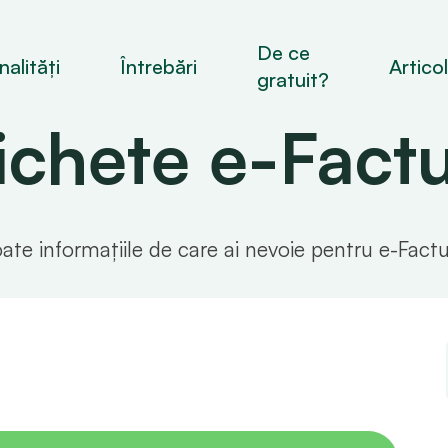
De ce
alități
Întrebări
Artico
gratuit?
ichete e-Fact
ate informațiile de care ai nevoie pentru e-Fact