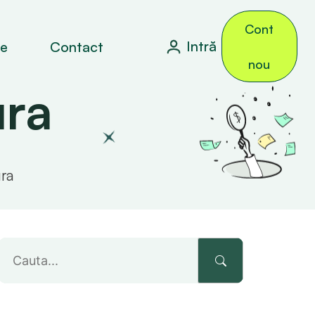
Cont
Intră
le
Contact
nou
ura
ura