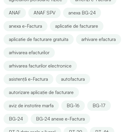
ANAF
ANAF SPV
anexa BG-24
anexa e-Factura
aplicatie de facturare
aplicatie de facturare gratuita
arhivare efactura
arhivarea efacturilor
arhivarea facturilor electronice
asistență e-Factura
autofactura
autorizare aplicație de facturare
aviz de instotire marfa
BG-16
BG-17
BG-24
BG-24 anexe e-Factura
BT-2 data reala a livrarii
BT-29
BT-46