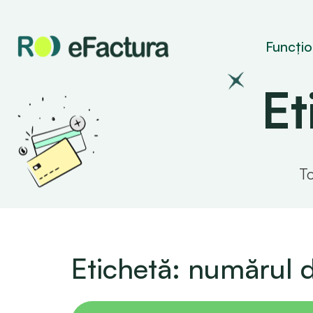
Funcțion
Et
To
Etichetă: numărul d