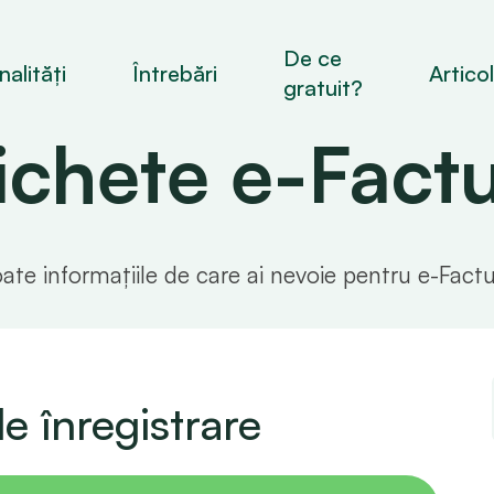
De ce
alități
Întrebări
Artico
gratuit?
ichete e-Fact
ate informațiile de care ai nevoie pentru e-Fact
e înregistrare