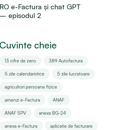
RO e-Factura și chat GPT
– episodul 2
Cuvinte cheie
13 cifre de zero
389 Autofactura
5 zile calendaristice
5 zile lucratoare
agricultori persoane fizice
amenzi e-Factura
ANAF
ANAF SPV
anexa BG-24
anexa e-Factura
aplicatie de facturare