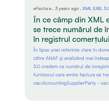
eFactura . 3 years ago .
XML (UBL 3.
Ȋn ce câmp din XML 
se trece numărul de î
în registrul comerțului
Ȋn lipsa unei referințe clare în dom
către ANAF şi analizând mai înde
3.0 credem ca numărul de înregistr
furnizorul care emite factura se tr
cac:AccountingSupplierParty - cac: