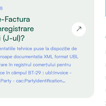
0)
e-Factura
nregistrare
 (J-ul)?
entatiile tehnice puse la dispoziție de
aproape documentația XML format UBL
are în registrul comerțului pentru
ece în câmpul BT-29 : ubl:Invoice -
Party - cac:PartyIdentification…