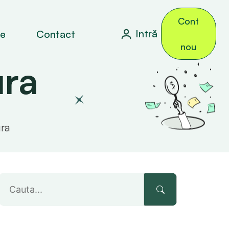
Cont
Intră
le
Contact
nou
ura
ura