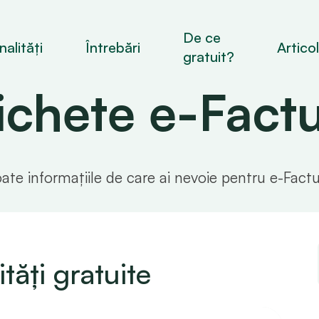
De ce
alități
Întrebări
Artico
gratuit?
ichete e-Fact
ate informațiile de care ai nevoie pentru e-Fact
tăți gratuite