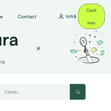
Cont
Intră
le
Contact
nou
ura
ura