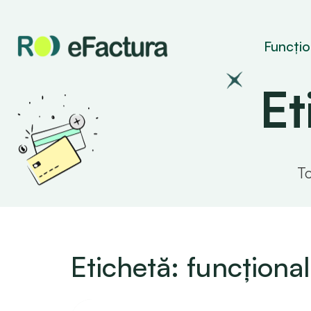
Funcțion
Et
To
Etichetă: funcționali