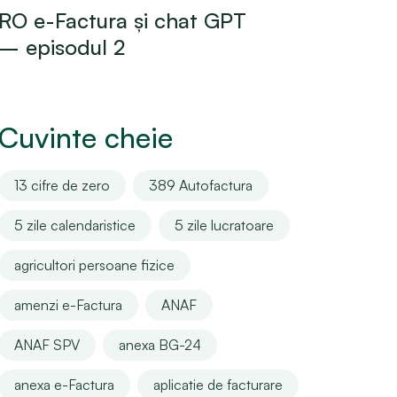
RO e-Factura și chat GPT
– episodul 2
Cuvinte cheie
13 cifre de zero
389 Autofactura
5 zile calendaristice
5 zile lucratoare
agricultori persoane fizice
amenzi e-Factura
ANAF
ANAF SPV
anexa BG-24
anexa e-Factura
aplicatie de facturare