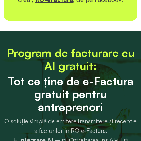
Program de facturare cu
AI gratuit:
Tot ce ține de e-Factura
gratuit pentru
antreprenori
O soluție simplă de emitere,transmitere și recepție
a facturilor în RO e-Factura.
+ Integrare AI
– pui întrebarea, iar AI-ul îți