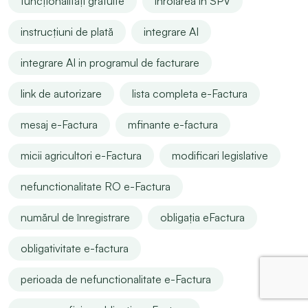
funcționalități gratuite
înrolarea în SPV
instrucțiuni de plată
integrare AI
integrare AI in programul de facturare
link de autorizare
lista completa e-Factura
mesaj e-Factura
mfinante e-factura
micii agricultori e-Factura
modificari legislative
nefunctionalitate RO e-Factura
numărul de înregistrare
obligația eFactura
obligativitate e-factura
perioada de nefunctionalitate e-Factura