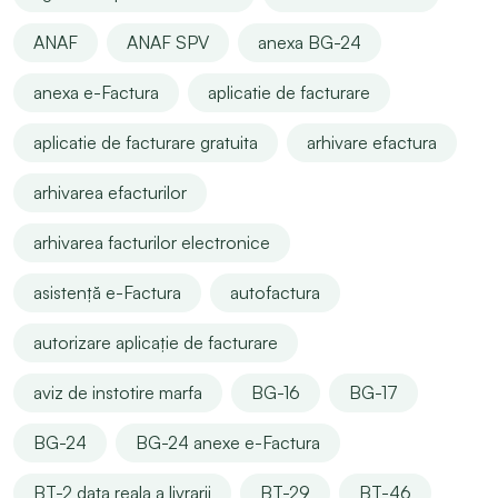
ANAF
ANAF SPV
anexa BG-24
anexa e-Factura
aplicatie de facturare
aplicatie de facturare gratuita
arhivare efactura
arhivarea efacturilor
arhivarea facturilor electronice
asistență e-Factura
autofactura
autorizare aplicație de facturare
aviz de instotire marfa
BG-16
BG-17
BG-24
BG-24 anexe e-Factura
BT-2 data reala a livrarii
BT-29
BT-46