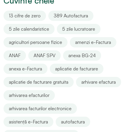
Cuvinte cheie
13 cifre de zero
389 Autofactura
5 zile calendaristice
5 zile lucratoare
agricultori persoane fizice
amenzi e-Factura
ANAF
ANAF SPV
anexa BG-24
anexa e-Factura
aplicatie de facturare
aplicatie de facturare gratuita
arhivare efactura
arhivarea efacturilor
arhivarea facturilor electronice
asistență e-Factura
autofactura