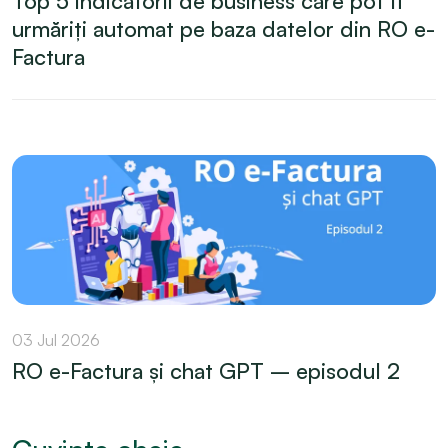
Top 5 indicatorii de business care pot fi
urmăriți automat pe baza datelor din RO e-
Factura
03 Jul 2026
RO e-Factura și chat GPT – episodul 2