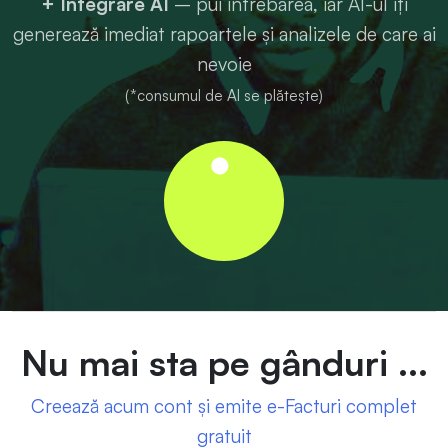
+ Integrare AI
– pui întrebarea, iar AI-ul îți
generează imediat rapoartele și analizele de care ai
nevoie
(*consumul de AI se plătește)
Nu mai sta pe gânduri ...
Creează acum cont și emite e-Facturi complet
gratuit