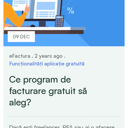
09 DEC
eFactura . 2 years ago .
Funcționalități aplicație gratuită
Ce program de
facturare gratuit să
aleg?
Dacă ești freelancer, PFA sau ai o afacere