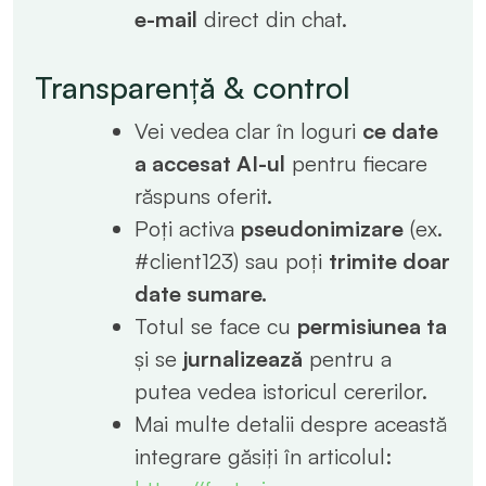
e-mail
direct din chat.
Transparență & control
Vei vedea clar în loguri
ce date
a accesat AI-ul
pentru fiecare
răspuns oferit.
Poți activa
pseudonimizare
(ex.
#client123) sau poți
trimite doar
date sumare
.
Totul se face cu
permisiunea ta
și se
jurnalizează
pentru a
putea vedea istoricul cererilor.
Mai multe detalii despre această
integrare găsiți în articolul: