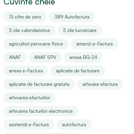
Cuvinte cheie
13 cifre de zero
389 Autofactura
5 zile calendaristice
5 zile lucratoare
agricultori persoane fizice
amenzi e-Factura
ANAF
ANAF SPV
anexa BG-24
anexa e-Factura
aplicatie de facturare
aplicatie de facturare gratuita
arhivare efactura
arhivarea efacturilor
arhivarea facturilor electronice
asistență e-Factura
autofactura