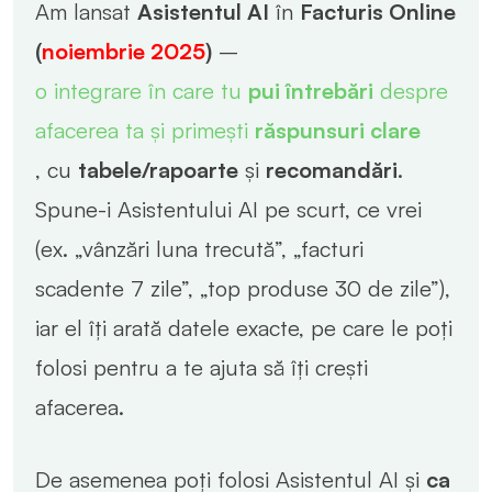
Am lansat
Asistentul AI
în
Facturis Online
(
noiembrie 2025
)
–
o integrare în care tu
pui întrebări
despre
afacerea ta și primești
răspunsuri clare
, cu
tabele/rapoarte
și
recomandări
.
Spune-i Asistentului AI pe scurt, ce vrei
(ex. „vânzări luna trecută”, „facturi
scadente 7 zile”, „top produse 30 de zile”),
iar el îți arată datele exacte, pe care le poți
folosi pentru a te ajuta să îți crești
afacerea.
De asemenea poți folosi Asistentul AI și
ca