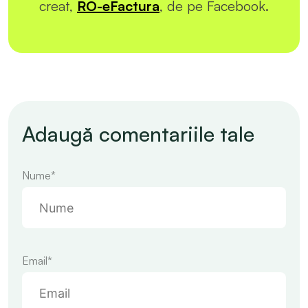
creat,
RO-eFactura
, de pe Facebook.
Adaugă comentariile tale
Nume*
Email*