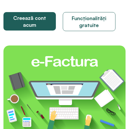
Creează cont
Funcționalități
acum
gratuite